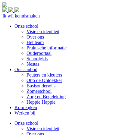
Ik wil kennismaken
Onze school
Visie en identiteit
Over ons
Het team
Praktische informatie
Ouderportaal
Schoolgids
Nestas
Ons aanbod
Peuters en kleuters
Otto de Ontdekker
Basisonderwijs
Zomerschool
Zorg en Begeleiding
Heppie Happie
Kom kijken
Werken bij
Onze school
Visie en identiteit
Over ons