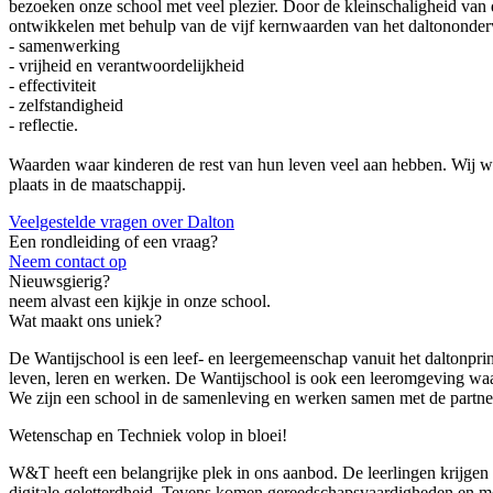
bezoeken onze school met veel plezier. Door de kleinschaligheid van d
ontwikkelen met behulp van de vijf kernwaarden van het daltononder
- samenwerking
- vrijheid en verantwoordelijkheid
- effectiviteit
- zelfstandigheid
- reflectie.
Waarden waar kinderen de rest van hun leven veel aan hebben. Wij wil
plaats in de maatschappij.
Veelgestelde vragen over Dalton
Een rondleiding of een vraag?
Neem contact op
Nieuwsgierig?
neem alvast een kijkje in onze school.
Wat maakt ons uniek?
De Wantijschool is een leef- en leergemeenschap vanuit het daltonpri
leven, leren en werken. De Wantijschool is ook een leeromgeving waar
We zijn een school in de samenleving en werken samen met de partner
Wetenschap en Techniek volop in bloei!
W&T heeft een belangrijke plek in ons aanbod. De leerlingen krijge
digitale geletterdheid. Tevens komen gereedschapsvaardigheden en me