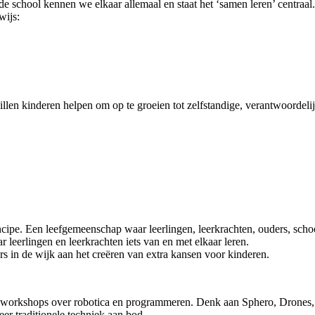
e school kennen we elkaar allemaal en staat het ‘samen leren’ centraal
wijs:
len kinderen helpen om op te groeien tot zelfstandige, verantwoordeli
ncipe. Een leefgemeenschap waar leerlingen, leerkrachten, ouders, schoo
 leerlingen en leerkrachten iets van en met elkaar leren.
s in de wijk aan het creëren van extra kansen voor kinderen.
n workshops over robotica en programmeren. Denk aan Sphero, Drones,
er traditionele techniek aan bod.