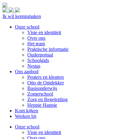
Ik wil kennismaken
Onze school
Visie en identiteit
Over ons
Het team
Praktische informatie
Ouderportaal
Schoolgids
Nestas
Ons aanbod
Peuters en kleuters
Otto de Ontdekker
Basisonderwijs
Zomerschool
Zorg en Begeleiding
Heppie Happie
Kom kijken
Werken bij
Onze school
Visie en identiteit
Over ons