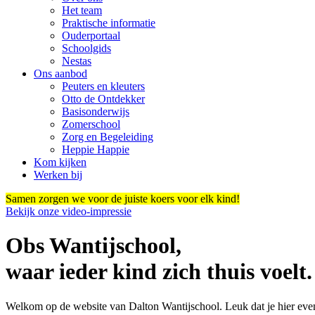
Het team
Praktische informatie
Ouderportaal
Schoolgids
Nestas
Ons aanbod
Peuters en kleuters
Otto de Ontdekker
Basisonderwijs
Zomerschool
Zorg en Begeleiding
Heppie Happie
Kom kijken
Werken bij
Samen zorgen we voor de juiste koers voor elk kind!
Bekijk onze video-impressie
Obs Wantijschool,
waar ieder kind zich thuis voelt.
Welkom op de website van Dalton Wantijschool. Leuk dat je hier ev