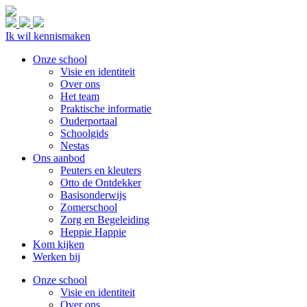
Ik wil kennismaken
Onze school
Visie en identiteit
Over ons
Het team
Praktische informatie
Ouderportaal
Schoolgids
Nestas
Ons aanbod
Peuters en kleuters
Otto de Ontdekker
Basisonderwijs
Zomerschool
Zorg en Begeleiding
Heppie Happie
Kom kijken
Werken bij
Onze school
Visie en identiteit
Over ons